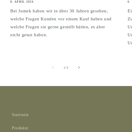
8. APRIL 2026
6.
Bei Jumek haben wir in über 30 Jahren gesehen,
Ei
welche Fragen Kunden vor einem Kauf haben und
Zu
welche Fragen sie gerne gestellt hätten, es aber
Un
nicht getan haben.
Um
Um
von
1
/
3
Startseite
Produkte