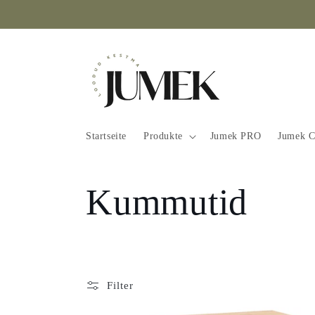
Direkt
zum
Inhalt
Startseite
Produkte
Jumek PRO
Jumek C
K
Kummutid
a
t
Filter