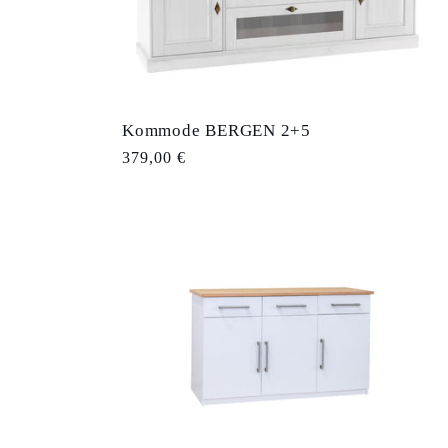
Kommode BERGEN 2+5
Normaler
379,00 €
Preis