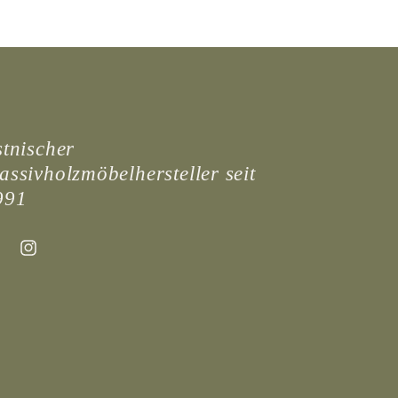
stnischer
ssivholzmöbelhersteller seit
991
ebook
Instagram