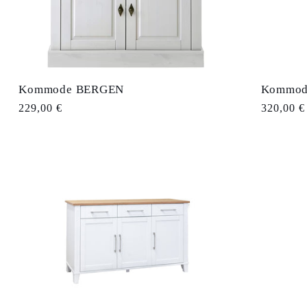
Kommode BERGEN
Kommod
Normaler
229,00 €
Normale
320,00 €
Preis
Preis