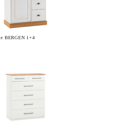
e BERGEN 1+4
r