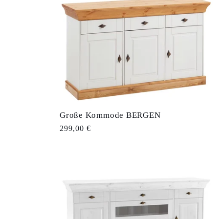
e
g
o
r
Große Kommode BERGEN
Normaler
299,00 €
i
Preis
e
: