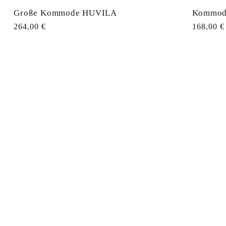
Große Kommode HUVILA
Kommode
Normaler
264,00 €
Normale
168,00 €
Preis
Preis