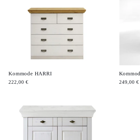
o
n
Kommode HARRI
Kommod
Normaler
222,00 €
Normale
249,00 €
Preis
Preis