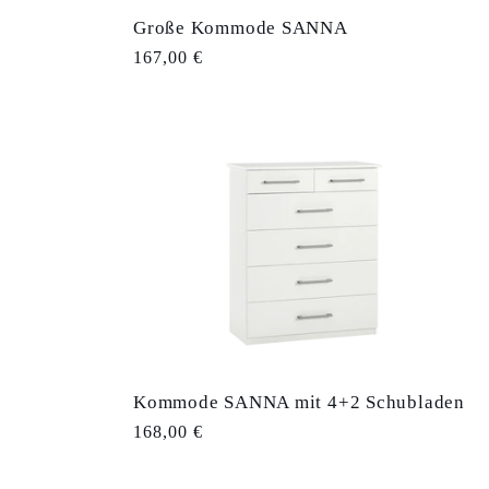
Große Kommode SANNA
Normaler
167,00 €
Preis
Kommode SANNA mit 4+2 Schubladen
Normaler
168,00 €
Preis