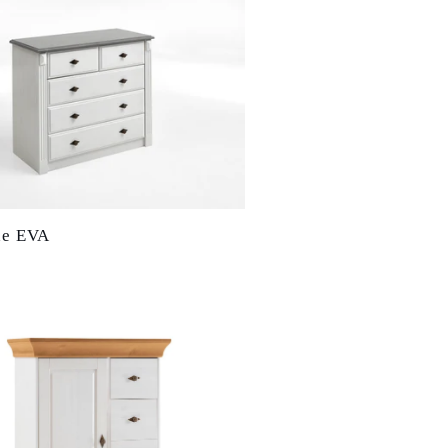
e EVA
r