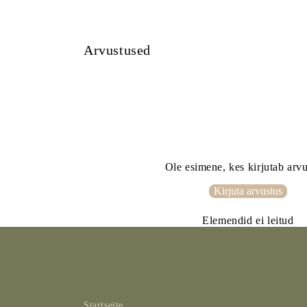
öffnen
Arvustused
Ole esimene, kes kirjutab arv
Kirjuta arvustus
Elemendid ei leitud
Startseite