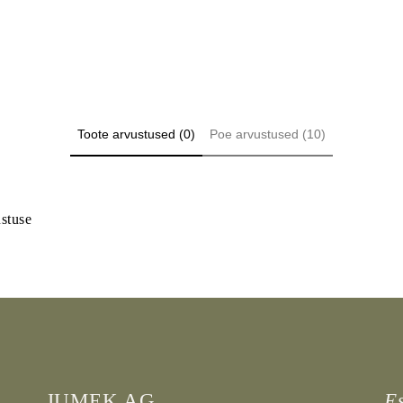
Toote arvustused (0)
Poe arvustused (10)
ustuse
JUMEK AG
E