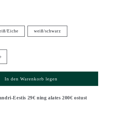
iß/Eiche
weiß/schwarz
Erhöhe
die
Menge
für
In den Warenkorb legen
TV-
nk
Unterschrank
HUVILA
dri-Eestis 29€ ning alates 200€ ostust