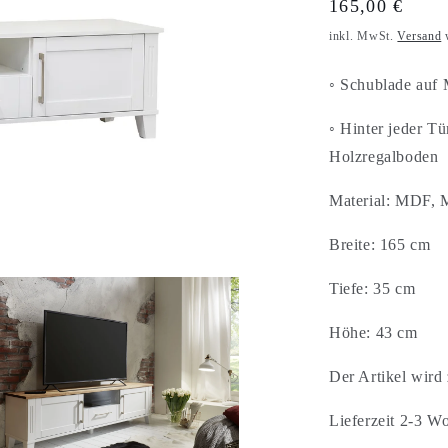
o
Normaler
165,00 €
Preis
n
inkl. MwSt.
Versand
w
◦
Schublade auf 
◦
Hinter jeder Tür
Holzregalboden
Material: MDF, 
Breite: 165 cm
Tiefe: 35 cm
Höhe: 43 cm
Der Artikel wird 
Lieferzeit 2-3 W