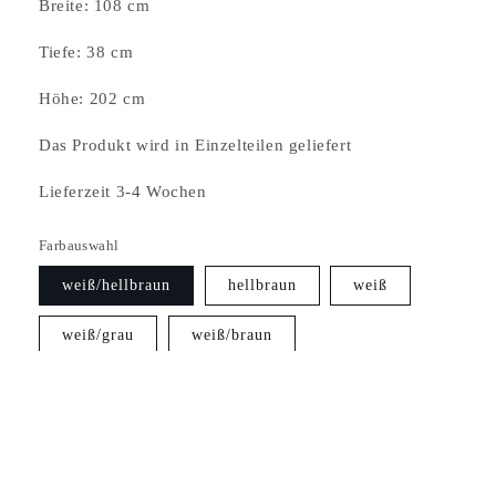
Breite: 108 cm
Tiefe: 38 cm
Höhe: 202 cm
Das Produkt wird in Einzelteilen geliefert
Lieferzeit 3-4 Wochen
Farbauswahl
weiß/hellbraun
hellbraun
weiß
weiß/grau
weiß/braun
Anzahl
Verringere
Erhöhe
die
die
Menge
Menge