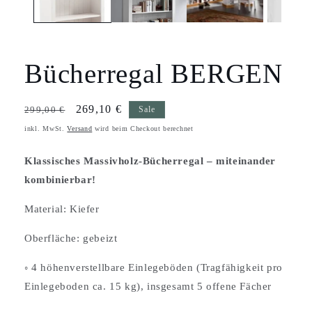
Bücherregal BERGEN
Normaler
Verkaufspreis
269,10 €
299,00 €
Sale
Preis
inkl. MwSt.
Versand
wird beim Checkout berechnet
Klassisches Massivholz-Bücherregal – miteinander
kombinierbar!
Material: Kiefer
Oberfläche: gebeizt
◦
4 höhenverstellbare Einlegeböden (Tragfähigkeit pro
Einlegeboden ca. 15 kg), insgesamt 5 offene Fächer