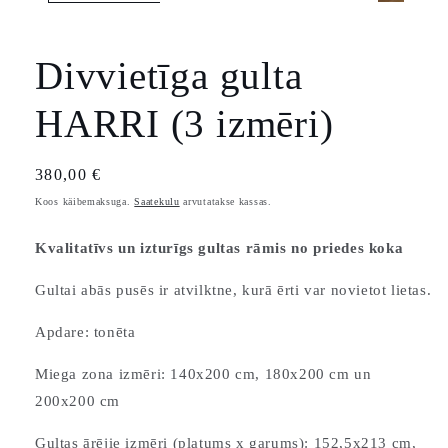
Divvietīga gulta
HARRI (3 izmēri)
Tavahind
380,00 €
Koos käibemaksuga.
Saatekulu
arvutatakse kassas.
Kvalitatīvs un izturīgs gultas rāmis no priedes koka
Gultai abās pusēs ir atvilktne, kurā ērti var novietot lietas.
Apdare: tonēta
Miega zona izmēri: 140x200 cm, 180x200 cm un
200x200 cm
Gultas ārējie izmēri (platums x garums): 152,5x213 cm,