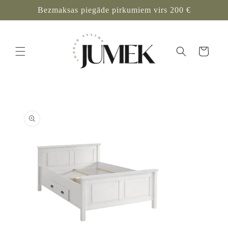
Mine
Bezmaksas piegāde pirkumiem virs 200 €
sisu
juurde
Ostukorv
Tooteinfo
juurde