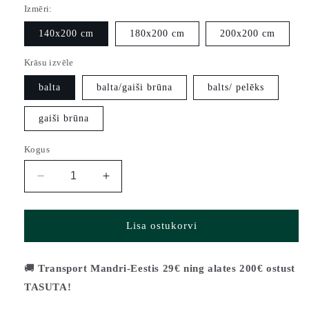
Izmēri:
140x200 cm
180x200 cm
200x200 cm
Krāsu izvēle
balta
balta/gaiši brūna
balts/ pelēks
gaiši brūna
Kogus
Vähenda
Suurenda
Divvietīga
Divvietīga
gulta
gulta
HARRI
HARRI
Lisa ostukorvi
(3
(3
izmēri)
izmēri)
kogust
kogust
🚚
Transport Mandri-Eestis 29€ ning alates 200€ ostust
TASUTA!