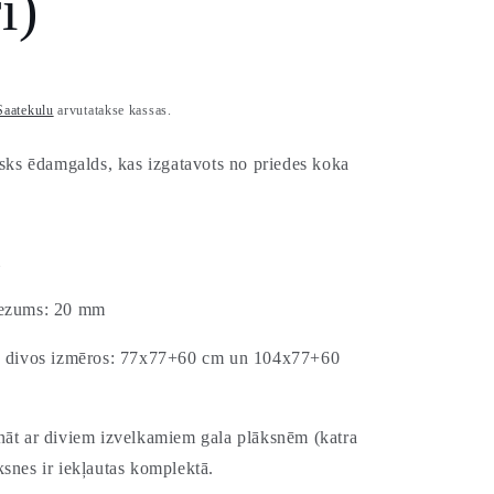
i)
Saatekulu
arvutatakse kassas.
isks ēdamgalds, kas izgatavots no priedes koka
m
iezums: 20 mm
ms divos izmēros: 77x77+60 cm un 104x77+60
nāt ar diviem izvelkamiem gala plāksnēm (katra
snes ir iekļautas komplektā.