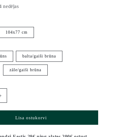
4 nedēļas
104x77 cm
ūns
balta/gaiši brūna
zāle/gaiši brūna
Suurenda
Izvelkamais
ēdamgalds
KARL
Lisa ostukorvi
(2
izmēri)
kogust
dri-Eestis 29€ ning alates 200€ ostust