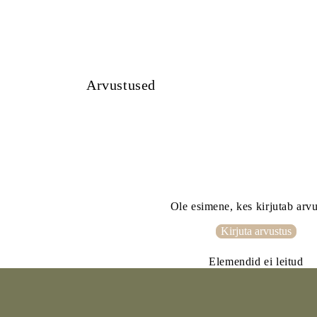
Arvustused
Ole esimene, kes kirjutab arv
Kirjuta arvustus
Elemendid ei leitud