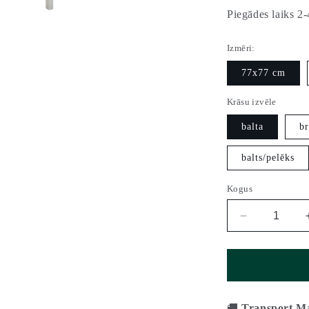
Piegādes laiks 2-
Izmēri:
elt
77x77 cm
Krāsu izvēle
balta
br
balts/pelēks
Kogus
Vähenda
Izvelkamais
ēdamgalds
KARL
(2
izmēri)
kogust
🚚
Transport Man