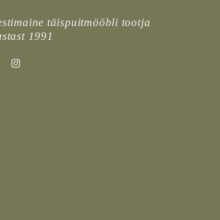
stimaine täispuitmööbli tootja
astast 1991
ebook
Instagram