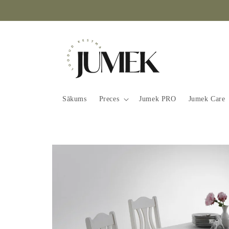
Mine
sisu
juurde
Sākums
Preces
Jumek PRO
Jumek Care
Tooteinfo
juurde