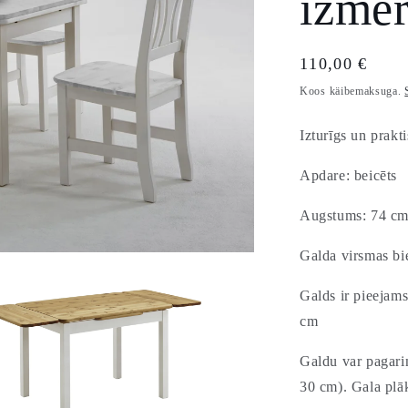
izmēr
Tavahind
110,00 €
Koos käibemaksuga.
Izturīgs un prakt
Apdare: beicēts
Augstums: 74 c
Galda virsmas b
Galds ir pieeja
cm
Galdu var pagari
30 cm). Gala plāk