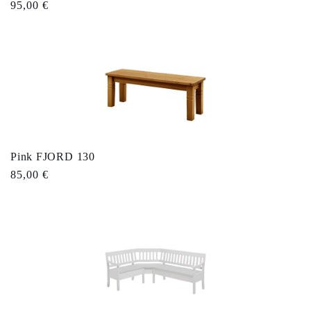
Tavahind
95,00 €
Pink FJORD 130
Tavahind
85,00 €