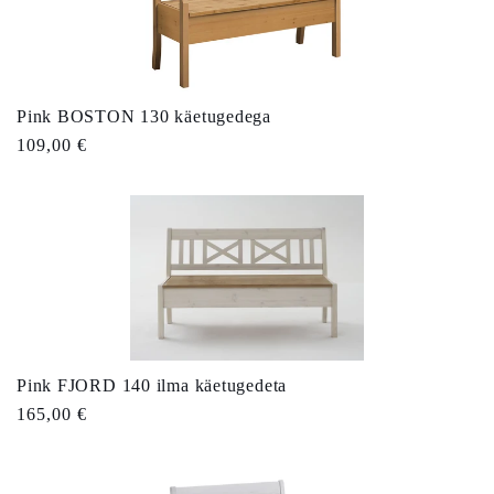
Pink BOSTON 130 käetugedega
Tavahind
109,00 €
Pink FJORD 140 ilma käetugedeta
Tavahind
165,00 €