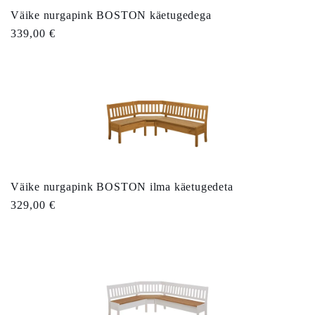
Väike nurgapink BOSTON käetugedega
Tavahind
339,00 €
Väike nurgapink BOSTON ilma käetugedeta
Tavahind
329,00 €