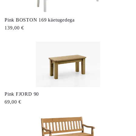
k
t
Pink BOSTON 169 käetugedega
s
Tavahind
139,00 €
i
o
o
n
Pink FJORD 90
:
Tavahind
69,00 €