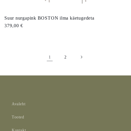
Suur nurgapink BOSTON ilma käetugedeta
Tavahind
379,00 €
1
2
Avaleht
Tooted
Kontakt