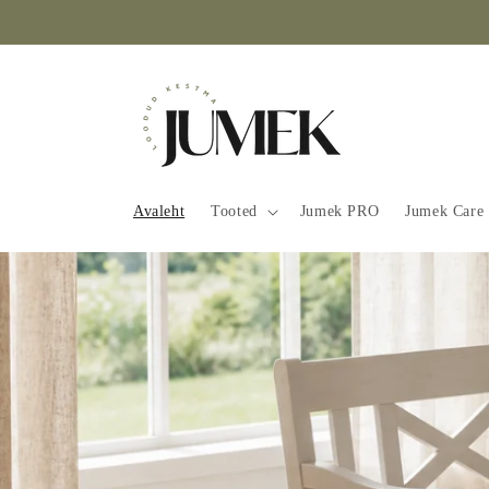
Mine
sisu
juurde
Avaleht
Tooted
Jumek PRO
Jumek Care