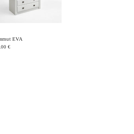
mmut EVA
ahind
,00 €