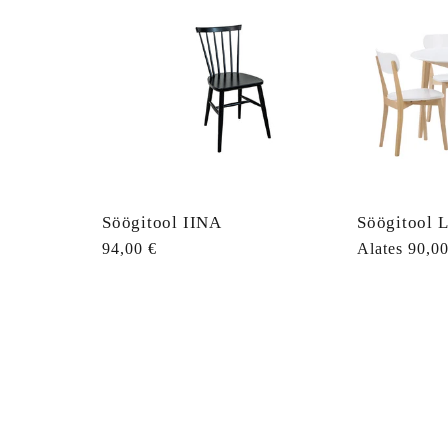
Söögitool IINA
Söögitool 
Tavahind
94,00 €
Tavahind
Alates 90,00