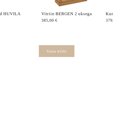
ud HUVILA
Vitriin BERGEN 2 uksega
Ku
Tavahind
385,00 €
Tav
379
Vaata kõiki