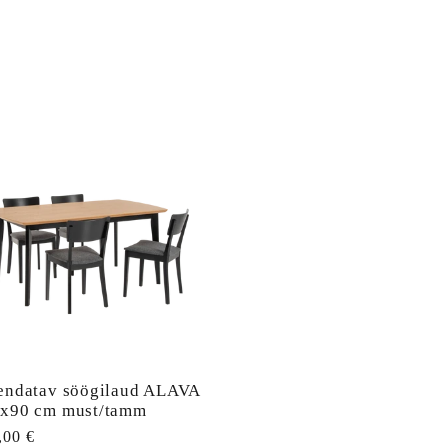
endatav söögilaud ALAVA
x90 cm must/tamm
ahind
,00 €