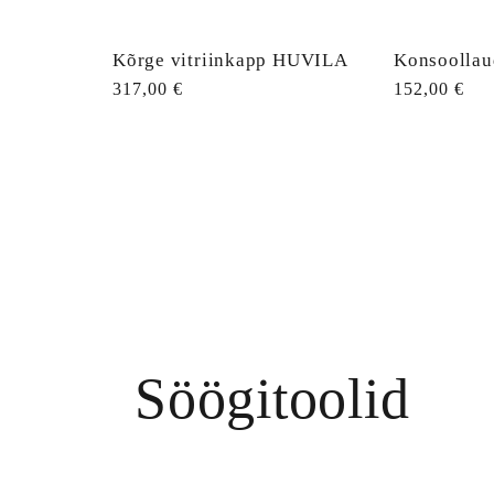
Kõrge vitriinkapp HUVILA
Konsoolla
Tavahind
317,00 €
Tavahind
152,00 €
Söögitoolid