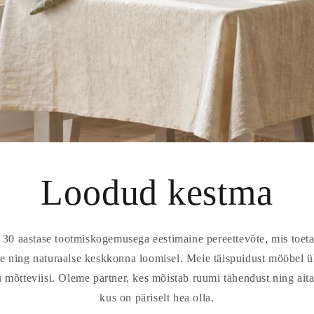
Loodud kestma
 aastase tootmiskogemusega eestimaine pereettevõte, mis toetab
se ning naturaalse keskkonna loomisel. Meie täispuidust mööbel ü
ku mõtteviisi. Oleme partner, kes mõistab ruumi tähendust ning ait
kus on päriselt hea olla.