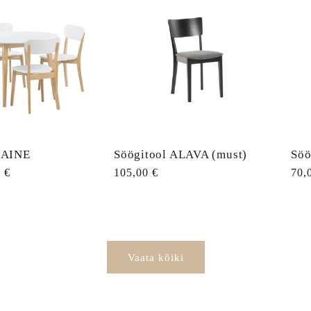
LAINE
Söögitool ALAVA (must)
Söö
 €
Tavahind
105,00 €
Tav
70,
Vaata kõiki