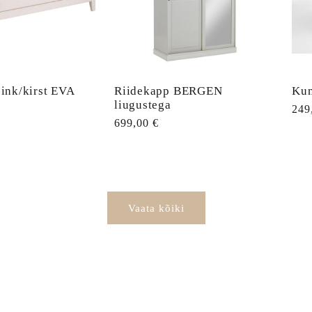
ink/kirst EVA
Riidekapp BERGEN
Ku
liugustega
Tav
249
Tavahind
699,00 €
Vaata kõiki