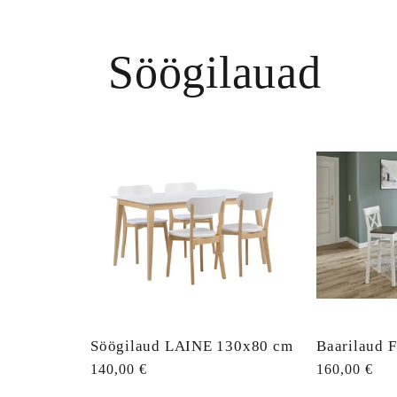
Söögilauad
Söögilaud LAINE 130x80 cm
Baarilaud 
Tavahind
140,00 €
Tavahind
160,00 €