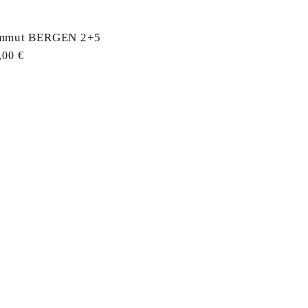
mmut BERGEN 2+5
ahind
,00 €