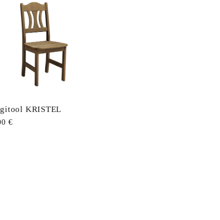
gitool KRISTEL
ahind
00 €