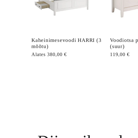
Kaheinimesevoodi HARRI (3
Voodiotsa p
mõõtu)
(suur)
Tavahind
Alates 380,00 €
Tavahind
119,00 €