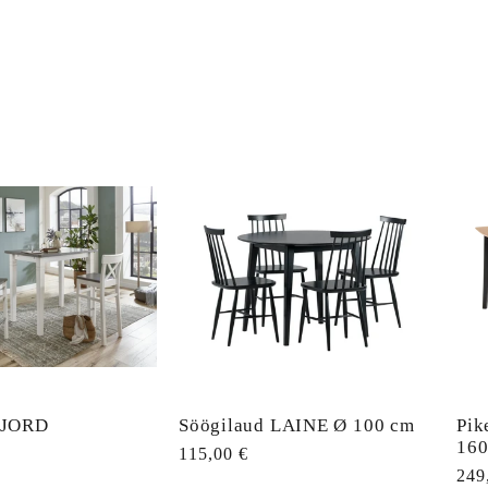
FJORD
Söögilaud LAINE Ø 100 cm
Pik
160
Tavahind
115,00 €
Tav
249