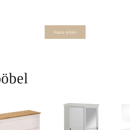
Vaata kõiki
öbel