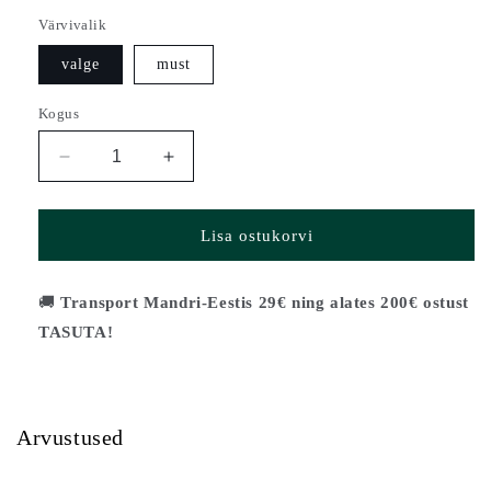
Värvivalik
valge
must
Kogus
Vähenda
Suurenda
Söögitool
Söögitool
IINA
IINA
kogust
kogust
Lisa ostukorvi
🚚
Transport Mandri-Eestis 29€ ning alates 200€ ostust
TASUTA!
Arvustused