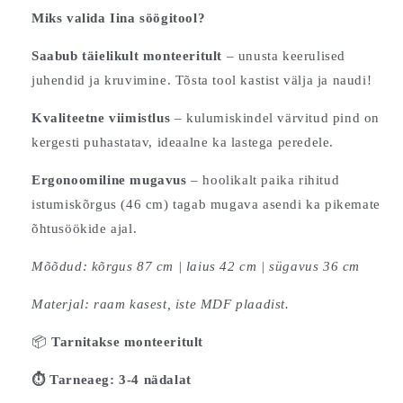
Miks valida Iina söögitool?
Saabub täielikult monteeritult
– unusta keerulised
juhendid ja kruvimine. Tõsta tool kastist välja ja naudi!
Kvaliteetne viimistlus
– kulumiskindel värvitud pind on
kergesti puhastatav, ideaalne ka lastega peredele.
Ergonoomiline mugavus
– hoolikalt paika rihitud
istumiskõrgus (46 cm) tagab mugava asendi ka pikemate
õhtusöökide ajal.
Mõõdud: kõrgus 87 cm | laius 42 cm | sügavus 36 cm
Materjal: raam kasest, iste MDF plaadist.
📦
Tarnitakse monteeritult
⏱️
Tarneaeg: 3-4 nädalat