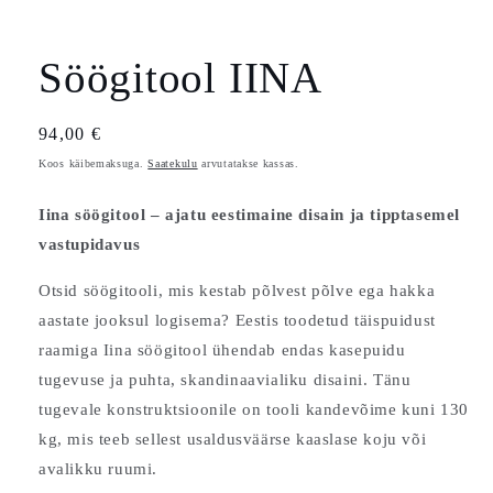
Ava
meedia
1
modaalselt
Söögitool IINA
Tavahind
94,00 €
Koos käibemaksuga.
Saatekulu
arvutatakse kassas.
Iina söögitool – ajatu eestimaine disain ja tipptasemel
vastupidavus
Otsid söögitooli, mis kestab põlvest põlve ega hakka
aastate jooksul logisema? Eestis toodetud täispuidust
raamiga Iina söögitool ühendab endas kasepuidu
tugevuse ja puhta, skandinaavialiku disaini. Tänu
tugevale konstruktsioonile on tooli kandevõime kuni 130
kg, mis teeb sellest usaldusväärse kaaslase koju või
avalikku ruumi.