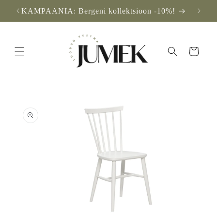
Mine
KAMPAANIA: Bergeni kollektsioon -10%!
sisu
juurde
Ostukorv
Tooteinfo
juurde