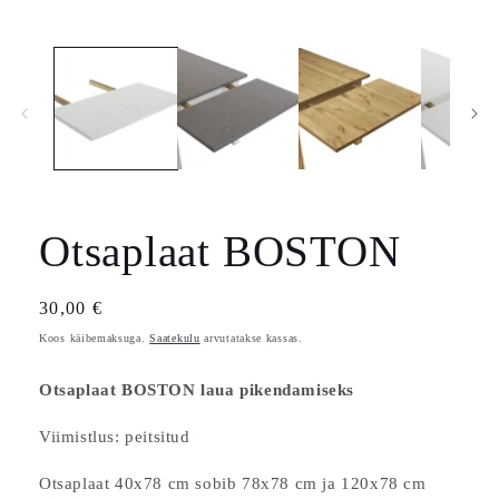
Ava
meedia
1
modaalselt
Otsaplaat BOSTON
Tavahind
30,00 €
Koos käibemaksuga.
Saatekulu
arvutatakse kassas.
Otsaplaat BOSTON laua pikendamiseks
Viimistlus: peitsitud
Otsaplaat 40x78 cm sobib 78x78 cm ja 120x78 cm