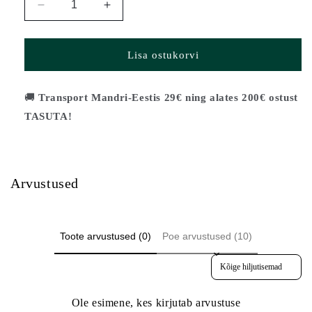
Vähenda
Suurenda
Otsaplaat
Otsaplaat
BOSTON
BOSTON
kogust
kogust
Lisa ostukorvi
🚚
Transport Mandri-Eestis 29€ ning alates 200€ ostust
TASUTA!
Arvustused
Toote arvustused (0)
Poe arvustused (10)
Sort reviews by
Ole esimene, kes kirjutab arvustuse