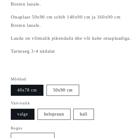
Boston lauale.
Otsaplaat 50x90 cm sobib 140x90 cm ja 160x90 cm
Boston lauale.
Lauda on võimalik pikendada ühe või kahe otsaplaadiga.
Tarneaeg 3-4 nädalat
Mõõdud:
40x78 cm
50x90 cm
Värvivalik
valge
helepruun
hall
Kogus