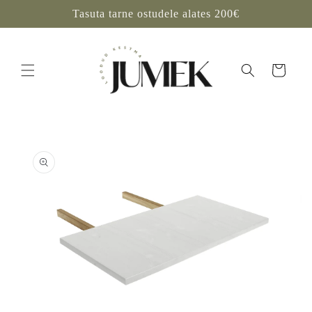
Mine
Tasuta tarne ostudele alates 200€
sisu
juurde
Ostukorv
Tooteinfo
juurde